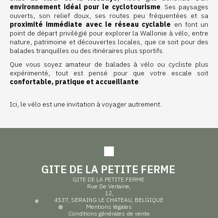
environnement idéal pour le cyclotourisme
. Ses paysages
ouverts, son relief doux, ses routes peu fréquentées et sa
proximité immédiate avec le réseau cyclable
en font un
point de départ privilégié pour explorer la Wallonie à vélo, entre
nature, patrimoine et découvertes locales, que ce soit pour des
balades tranquilles ou des itinéraires plus sportifs.
Que vous soyez amateur de balades à vélo ou cycliste plus
expérimenté, tout est pensé pour que votre escale soit
confortable, pratique et accueillante
.
Ici, le vélo est une invitation à voyager autrement.
GITE DE LA PETITE FERME
GITE DE LA PETITE FERME
Rue De Verlaine,
12,
4537, SERAING LE CHATEAU, BELGIQUE
Mentions légales
Conditions générales de vente