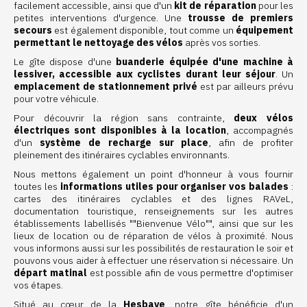
facilement accessible, ainsi que d'un
kit de réparation
pour les
petites interventions d'urgence. Une
trousse de premiers
secours
est également disponible, tout comme un
équipement
permettant le nettoyage des vélos
après vos sorties.
Le gîte dispose d'une
buanderie équipée d'une machine à
lessiver, accessible aux cyclistes durant leur séjour
. Un
emplacement de stationnement privé
est par ailleurs prévu
pour votre véhicule.
Pour découvrir la région sans contrainte,
deux vélos
électriques sont disponibles à la location
, accompagnés
d'un
système de recharge sur place
, afin de profiter
pleinement des itinéraires cyclables environnants.
Nous mettons également un point d'honneur à vous fournir
toutes les
informations utiles pour organiser vos balades
:
cartes des itinéraires cyclables et des lignes RAVeL,
documentation touristique, renseignements sur les autres
établissements labellisés ""Bienvenue Vélo"", ainsi que sur les
lieux de location ou de réparation de vélos à proximité. Nous
vous informons aussi sur les possibilités de restauration le soir et
pouvons vous aider à effectuer une réservation si nécessaire. Un
départ matinal
est possible afin de vous permettre d'optimiser
vos étapes.
Situé au cœur de la
Hesbaye
, notre gîte bénéficie d'un