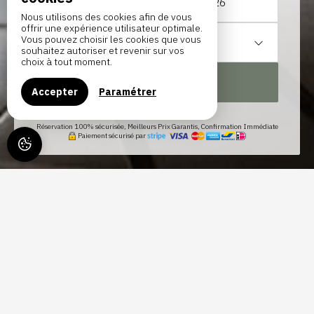
Du
au
Nous utilisons des cookies afin de vous
offrir une expérience utilisateur optimale.
Vous pouvez choisir les cookies que vous
1
hébergement /
2
adultes
souhaitez autoriser et revenir sur vos
choix à tout moment.
RECHERCHER
Accepter
Paramétrer
Réservation 100% sécurisée, Meilleurs Prix Garantis, Confirmation Immédiate
Paiement sécurisé par
LE GITE DE LA PETITE FERME -
LE LIEU IDÉAL POUR SE
RETROUVER EN FAMILLE OU
ENTRE AMIS EN HESBAYE